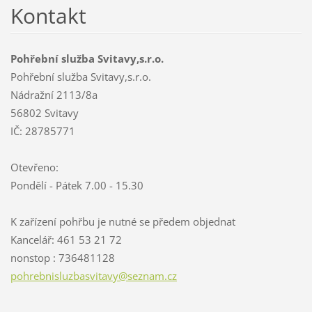
Kontakt
Pohřební služba Svitavy,s.r.o.
Pohřební služba Svitavy,s.r.o.
Nádražní 2113/8a
56802 Svitavy
IČ: 28785771
Otevřeno:
Pondělí - Pátek 7.00 - 15.30
K zařízení pohřbu je nutné se předem objednat
Kancelář: 461 53 21 72
nonstop : 736481128
pohrebni
sluzbasv
itavy@se
znam.cz