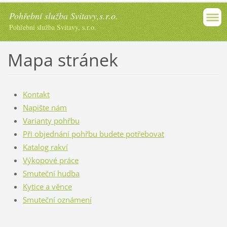
Pohřební služba Svitavy,s.r.o.
Pohřební služba Svitavy, s.r.o.
Mapa stránek
Kontakt
Napište nám
Varianty pohřbu
Při objednání pohřbu budete potřebovat
Katalog rakví
Výkopové práce
Smuteční hudba
Kytice a věnce
Smuteční oznámení