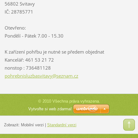
56802 Svitavy
IČ: 28785771
Otevřeno:
Pondělí - Pátek 7.00 - 15.30
K zařízení pohřbu je nutné se předem objednat
Kancelář: 461 53 21 72
nonstop : 736481128
pohrebni
sluzbasv
itavy@se
znam.cz
© 2010 Všechna práva vyhrazena.
Vytvořte si web zdarma!
Zobrazit:
Mobilní verzi
|
Standardní verzi