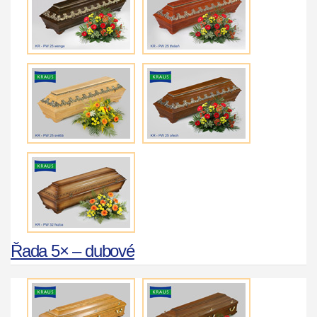
Řada 5× – dubové