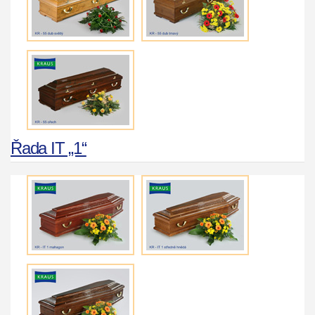
Řada IT „1“