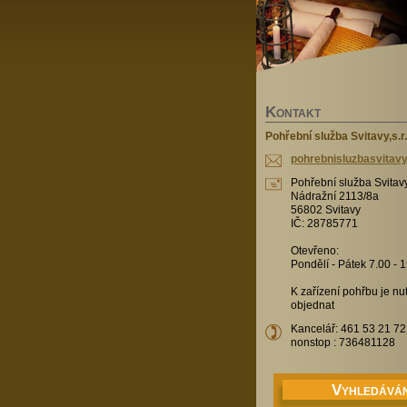
K
ONTAKT
Pohřební služba Svitavy,s.r.
pohrebnisluzbasvita
Pohřební služba Svitavy,
Nádražní 2113/8a
56802 Svitavy
IČ: 28785771
Otevřeno:
Pondělí - Pátek 7.00 - 
K zařízení pohřbu je n
objednat
Kancelář: 461 53 21 72
nonstop : 736481128
V
YHLEDÁVÁN