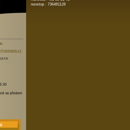
nonstop : 736481128
o.
vy@seznam.cz
s.r.o.
15.30
utné se předem
Í