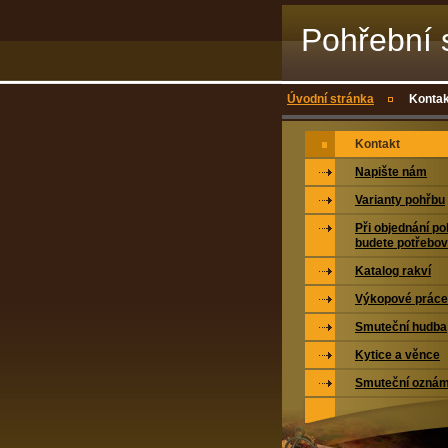
Pohřební 
Svitavy,s.r
Úvodní stránka
Kontak
Kontakt
Napište nám
Varianty pohřbu
Při objednání p
budete potřebov
Katalog rakví
Výkopové práce
Smuteční hudba
Kytice a věnce
Smuteční oznám