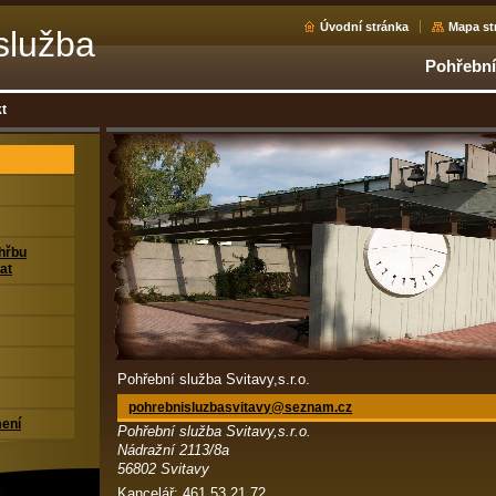
Úvodní stránka
Mapa st
služba
Pohřební 
.o.
t
ohřbu
at
Pohřební služba Svitavy,s.r.o.
pohrebni
sluzbasv
itavy@se
znam.cz
ení
Pohřební služba Svitavy,s.r.o.
Nádražní 2113/8a
56802 Svitavy
Kancelář: 461 53 21 72