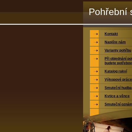
Pohřební 
Svitavy,s.r
Kontakt
Napište nám
Varianty pohřbu
Při objednání p
budete potřebov
Katalog rakví
Výkopové práce
Smuteční hudba
Kytice a věnce
Smuteční oznám