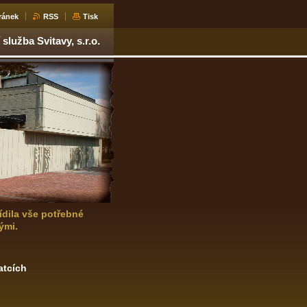
ránek
RSS
Tisk
služba Svitavy, s.r.o.
ídila vše potřebné
ými.
atcích