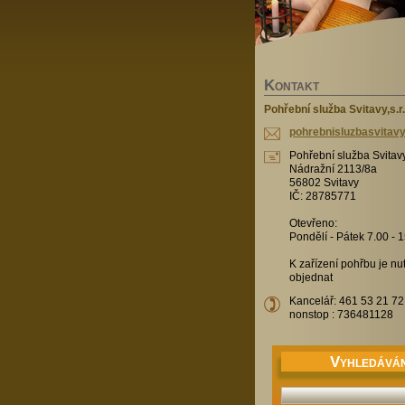
K
ONTAKT
Pohřební služba Svitavy,s.r.
pohrebni
sluzbasv
itav
Pohřební služba Svitavy,
Nádražní 2113/8a
56802 Svitavy
IČ: 28785771
Otevřeno:
Pondělí - Pátek 7.00 - 
K zařízení pohřbu je n
objednat
Kancelář: 461 53 21 72
nonstop : 736481128
V
YHLEDÁVÁN